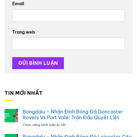
Email
Trang web
TIN MỚI NHẤT
Bongdalu – Nhận Định Bóng Đá Doncaster
Rovers Vs Port Vale: Trận Đấu Quyết Liệt
ở
Chức năng bình luận bị tắt
Bongdalu
–
Bongdalu – Nhận Định Bóng Đá Leicester City