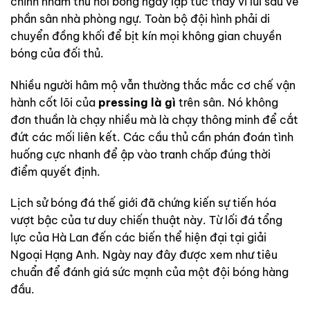
chính nhằm thu hồi bóng ngay lập tức thay vì lùi sâu về
phần sân nhà phòng ngự. Toàn bộ đội hình phải di
chuyển đồng khối để bịt kín mọi không gian chuyền
bóng của đối thủ.
Nhiều người hâm mộ vẫn thường thắc mắc cơ chế vận
hành cốt lõi của
pressing là gì
trên sân. Nó không
đơn thuần là chạy nhiều mà là chạy thông minh để cắt
đứt các mối liên kết. Các cầu thủ cần phán đoán tình
huống cực nhanh để ập vào tranh chấp đúng thời
điểm quyết định.
Lịch sử bóng đá thế giới đã chứng kiến sự tiến hóa
vượt bậc của tư duy chiến thuật này. Từ lối đá tổng
lực của Hà Lan đến các biến thể hiện đại tại giải
Ngoại Hạng Anh. Ngày nay đây được xem như tiêu
chuẩn để đánh giá sức mạnh của một đội bóng hàng
đầu.