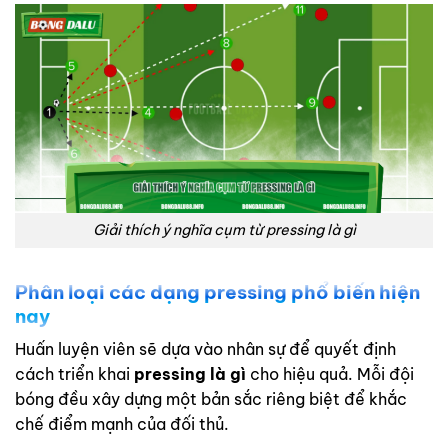
Giải thích ý nghĩa cụm từ pressing là gì
Phân loại các dạng pressing phổ biến hiện
nay
Huấn luyện viên sẽ dựa vào nhân sự để quyết định
cách triển khai
pressing là gì
cho hiệu quả. Mỗi đội
bóng đều xây dựng một bản sắc riêng biệt để khắc
chế điểm mạnh của đối thủ.