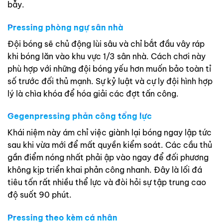
bẫy.
Pressing phòng ngự sân nhà
Đội bóng sẽ chủ động lùi sâu và chỉ bắt đầu vây ráp
khi bóng lăn vào khu vực 1/3 sân nhà. Cách chơi này
phù hợp với những đội bóng yếu hơn muốn bảo toàn tỉ
số trước đối thủ mạnh. Sự kỷ luật và cự ly đội hình hợp
lý là chìa khóa để hóa giải các đợt tấn công.
Gegenpressing phản công tổng lực
Khái niệm này ám chỉ việc giành lại bóng ngay lập tức
sau khi vừa mới để mất quyền kiểm soát. Các cầu thủ
gần điểm nóng nhất phải ập vào ngay để đối phương
không kịp triển khai phản công nhanh. Đây là lối đá
tiêu tốn rất nhiều thể lực và đòi hỏi sự tập trung cao
độ suốt 90 phút.
Pressing theo kèm cá nhân