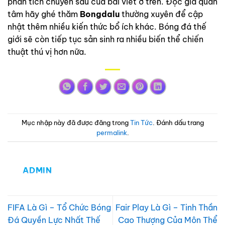
phân tích chuyên sâu của bài viết ở trên. Độc giả quan
tâm hãy ghé thăm
Bongdalu
thường xuyên để cập
nhật thêm nhiều kiến thức bổ ích khác. Bóng đá thế
giới sẽ còn tiếp tục sản sinh ra nhiều biến thể chiến
thuật thú vị hơn nữa.
Mục nhập này đã được đăng trong
Tin Tức
. Đánh dấu trang
permalink
.
ADMIN
FIFA Là Gì – Tổ Chức Bóng
Fair Play Là Gì – Tinh Thần
Đá Quyền Lực Nhất Thế
Cao Thượng Của Môn Thể