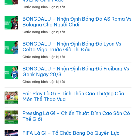
Định
Nam
Kịch
ở
Chức năng bình luận bị tắt
Bóng
Vs
Tính
BONGDALU
Đá
U23
25/3
–
BONGDALU – Nhận Định Bóng Đá AS Roma Vs
FC
Triều
Nhận
Porto
Bologna Cho Người Chơi
Tiên:
Định
Vs
Ai
ở
Chức năng bình luận bị tắt
Bóng
Stuttgart
Sẽ
BONGDALU
Đá
Theo
Chiếm
–
BONGDALU – Nhận Định Bóng Đá Lyon Vs
Aston
Chuyên
Ưu
Nhận
Villa
Celta Vigo Trước Giờ Thi Đấu
Gia
Thế?
Định
Vs
ở
Chức năng bình luận bị tắt
Bóng
Lille
BONGDALU
Đá
Chính
–
BONGDALU – Nhận Định Bóng Đá Freiburg Vs
AS
Xác
Nhận
Roma
Genk Ngày 20/3
Định
Vs
ở
Chức năng bình luận bị tắt
Bóng
Bologna
BONGDALU
Đá
Cho
–
Fair Play Là Gì – Tinh Thần Cao Thượng Của
Lyon
Người
Nhận
Vs
Môn Thể Thao Vua
Chơi
Định
Celta
Bóng
Vigo
Pressing Là Gì – Chiến Thuật Đỉnh Cao Sân Cỏ
Đá
Trước
Freiburg
Thế Giới
Giờ
Vs
Thi
Genk
Đấu
FIFA Là Gì – Tổ Chức Bóng Đá Quyền Lực
Ngày