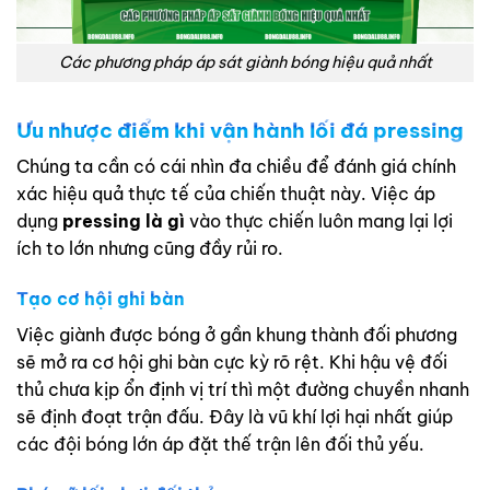
Các phương pháp áp sát giành bóng hiệu quả nhất
Ưu nhược điểm khi vận hành lối đá pressing
Chúng ta cần có cái nhìn đa chiều để đánh giá chính
xác hiệu quả thực tế của chiến thuật này. Việc áp
dụng
pressing là gì
vào thực chiến luôn mang lại lợi
ích to lớn nhưng cũng đầy rủi ro.
Tạo cơ hội ghi bàn
Việc giành được bóng ở gần khung thành đối phương
sẽ mở ra cơ hội ghi bàn cực kỳ rõ rệt. Khi hậu vệ đối
thủ chưa kịp ổn định vị trí thì một đường chuyền nhanh
sẽ định đoạt trận đấu. Đây là vũ khí lợi hại nhất giúp
các đội bóng lớn áp đặt thế trận lên đối thủ yếu.