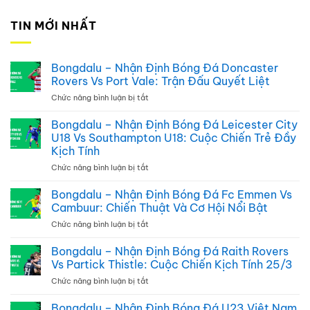
TIN MỚI NHẤT
Bongdalu – Nhận Định Bóng Đá Doncaster
Rovers Vs Port Vale: Trận Đấu Quyết Liệt
ở
Chức năng bình luận bị tắt
Bongdalu
–
Bongdalu – Nhận Định Bóng Đá Leicester City
Nhận
U18 Vs Southampton U18: Cuộc Chiến Trẻ Đầy
Định
Kịch Tính
Bóng
ở
Chức năng bình luận bị tắt
Đá
Bongdalu
Doncaster
–
Rovers
Bongdalu – Nhận Định Bóng Đá Fc Emmen Vs
Nhận
Vs
Cambuur: Chiến Thuật Và Cơ Hội Nổi Bật
Định
Port
ở
Chức năng bình luận bị tắt
Bóng
Vale:
Bongdalu
Đá
Trận
–
Bongdalu – Nhận Định Bóng Đá Raith Rovers
Leicester
Đấu
Nhận
City
Quyết
Vs Partick Thistle: Cuộc Chiến Kịch Tính 25/3
Định
U18
Liệt
ở
Chức năng bình luận bị tắt
Bóng
Vs
Bongdalu
Đá
Southampton
–
Bongdalu – Nhận Định Bóng Đá U23 Việt Nam
Fc
U18: