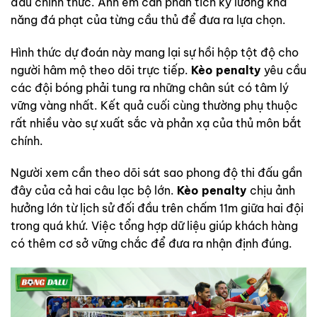
đấu chính thức. Anh em cần phân tích kỹ lưỡng khả
năng đá phạt của từng cầu thủ để đưa ra lựa chọn.
Hình thức dự đoán này mang lại sự hồi hộp tột độ cho
người hâm mộ theo dõi trực tiếp.
Kèo penalty
yêu cầu
các đội bóng phải tung ra những chân sút có tâm lý
vững vàng nhất. Kết quả cuối cùng thường phụ thuộc
rất nhiều vào sự xuất sắc và phản xạ của thủ môn bắt
chính.
Người xem cần theo dõi sát sao phong độ thi đấu gần
đây của cả hai câu lạc bộ lớn.
Kèo penalty
chịu ảnh
hưởng lớn từ lịch sử đối đầu trên chấm 11m giữa hai đội
trong quá khứ. Việc tổng hợp dữ liệu giúp khách hàng
có thêm cơ sở vững chắc để đưa ra nhận định đúng.