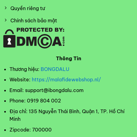
Quyền riêng tư
Chính sách bảo mật
Thông Tin
Thương hiệu:
BONGDALU
Website:
https://malafidewebshop.nl/
Email:
support@ibongdalu.com
Phone: 0919 804 002
Địa chỉ:
135 Nguyễn Thái Bình, Quận 1, TP. Hồ Chí
Minh
Zipcode: 700000