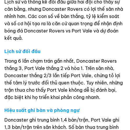
Lịch sử và thống kê đối đầu giữa hai đội cho thấy sự
cân bằng, nhưng Doncaster Rovers có lợi thế sân nhà
nhỉnh hơn. Các con số về bàn thắng, tỷ lệ kiểm soát
và số cơ hội tạo ra là căn cứ quan trọng để nhận định
bóng đá Doncaster Rovers vs Port Vale và dự đoán
kết quả.
Lịch sử đối đầu
Trong 6 lần chạm trán gần nhất, Doncaster Rovers
thắng 3, Port Vale thắng 2 và hòa 1. Trên sân nhà,
Doncaster thắng 2/3 lần tiếp Port Vale, chứng tỏ lợi
thế tâm lý trước đối thủ quen thuộc. Tuy nhiên, những
trận thua cho thấy Port Vale không dễ bị đánh bại,
đặc biệt khi họ triển khai phản công nhanh.
Hiệu suất ghi bàn và phòng ngự
Doncaster ghi trung bình 1,4 bàn/trận, Port Vale ghi
1,3 bàn/trận trên sân khách. Số bàn thua trung bình