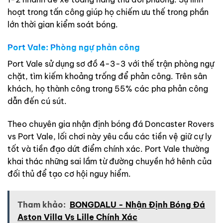
hoạt trong tấn công giúp họ chiếm ưu thế trong phần
lớn thời gian kiểm soát bóng.
Port Vale: Phòng ngự phản công
Port Vale sử dụng sơ đồ 4-3-3 với thế trận phòng ngự
chặt, tìm kiếm khoảng trống để phản công. Trên sân
khách, họ thành công trong 55% các pha phản công
dẫn đến cú sút.
Theo chuyên gia nhận định bóng đá Doncaster Rovers
vs Port Vale, lối chơi này yêu cầu các tiền vệ giữ cự ly
tốt và tiền đạo dứt điểm chính xác. Port Vale thường
khai thác những sai lầm từ đường chuyền hớ hênh của
đối thủ để tạo cơ hội nguy hiểm.
Tham khảo:
BONGDALU - Nhận Định Bóng Đá
Aston Villa Vs Lille Chính Xác