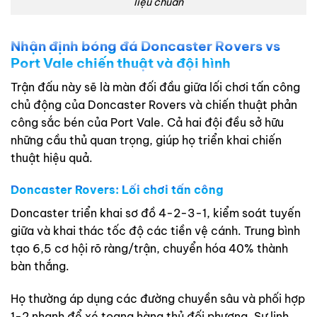
liệu chuẩn
Nhận định bóng đá Doncaster Rovers vs
Port Vale chiến thuật và đội hình
Trận đấu này sẽ là màn đối đầu giữa lối chơi tấn công
chủ động của Doncaster Rovers và chiến thuật phản
công sắc bén của Port Vale. Cả hai đội đều sở hữu
những cầu thủ quan trọng, giúp họ triển khai chiến
thuật hiệu quả.
Doncaster Rovers: Lối chơi tấn công
Doncaster triển khai sơ đồ 4-2-3-1, kiểm soát tuyến
giữa và khai thác tốc độ các tiền vệ cánh. Trung bình
tạo 6,5 cơ hội rõ ràng/trận, chuyển hóa 40% thành
bàn thắng.
Họ thường áp dụng các đường chuyền sâu và phối hợp
1-2 nhanh để xé toang hàng thủ đối phương. Sự linh