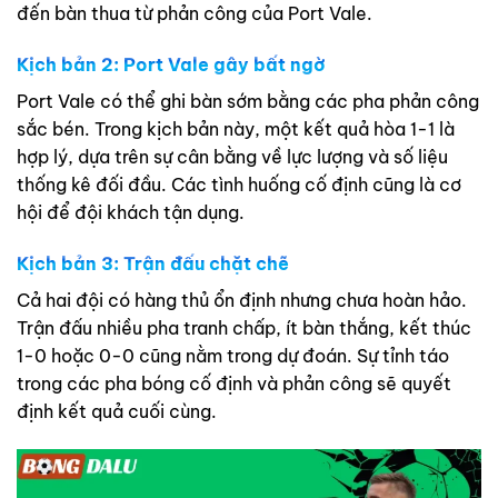
đến bàn thua từ phản công của Port Vale.
Kịch bản 2: Port Vale gây bất ngờ
Port Vale có thể ghi bàn sớm bằng các pha phản công
sắc bén. Trong kịch bản này, một kết quả hòa 1-1 là
hợp lý, dựa trên sự cân bằng về lực lượng và số liệu
thống kê đối đầu. Các tình huống cố định cũng là cơ
hội để đội khách tận dụng.
Kịch bản 3: Trận đấu chặt chẽ
Cả hai đội có hàng thủ ổn định nhưng chưa hoàn hảo.
Trận đấu nhiều pha tranh chấp, ít bàn thắng, kết thúc
1-0 hoặc 0-0 cũng nằm trong dự đoán. Sự tỉnh táo
trong các pha bóng cố định và phản công sẽ quyết
định kết quả cuối cùng.