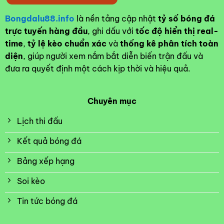
Bongdalu88.info
là nền tảng cập nhật
tỷ số bóng đá
trực tuyến hàng đầu
, ghi dấu với
tốc độ hiển thị real-
time
,
tỷ lệ kèo chuẩn xác
và
thống kê phân tích toàn
diện
, giúp người xem nắm bắt diễn biến trận đấu và
đưa ra quyết định một cách kịp thời và hiệu quả.
Chuyên mục
Lịch thi đấu
Kết quả bóng đá
Bảng xếp hạng
Soi kèo
Tin tức bóng đá