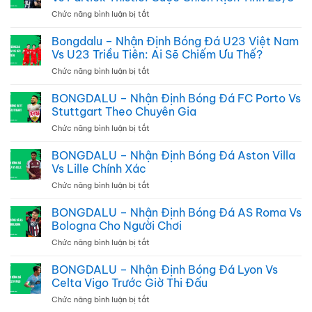
Định
U18
Liệt
ở
Chức năng bình luận bị tắt
Bóng
Vs
Bongdalu
Đá
Southampton
–
Bongdalu – Nhận Định Bóng Đá U23 Việt Nam
Fc
U18:
Nhận
Emmen
Vs U23 Triều Tiên: Ai Sẽ Chiếm Ưu Thế?
Cuộc
Định
Vs
Chiến
ở
Chức năng bình luận bị tắt
Bóng
Cambuur:
Trẻ
Bongdalu
Đá
Chiến
Đầy
–
BONGDALU – Nhận Định Bóng Đá FC Porto Vs
Raith
Thuật
Kịch
Nhận
Rovers
Stuttgart Theo Chuyên Gia
Và
Tính
Định
Vs
Cơ
ở
Chức năng bình luận bị tắt
Bóng
Partick
Hội
BONGDALU
Đá
Thistle:
Nổi
–
BONGDALU – Nhận Định Bóng Đá Aston Villa
U23
Cuộc
Bật
Nhận
Việt
Vs Lille Chính Xác
Chiến
Định
Nam
Kịch
ở
Chức năng bình luận bị tắt
Bóng
Vs
Tính
BONGDALU
Đá
U23
25/3
–
BONGDALU – Nhận Định Bóng Đá AS Roma Vs
FC
Triều
Nhận
Porto
Bologna Cho Người Chơi
Tiên:
Định
Vs
Ai
ở
Chức năng bình luận bị tắt
Bóng
Stuttgart
Sẽ
BONGDALU
Đá
Theo
Chiếm
–
BONGDALU – Nhận Định Bóng Đá Lyon Vs
Aston
Chuyên
Ưu
Nhận
Villa
Celta Vigo Trước Giờ Thi Đấu
Gia
Thế?
Định
Vs
ở
Chức năng bình luận bị tắt
Bóng
Lille
BONGDALU