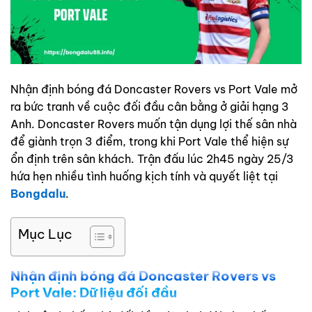
Nhận định bóng đá Doncaster Rovers vs Port Vale mở
ra bức tranh về cuộc đối đầu cân bằng ở giải hạng 3
Anh. Doncaster Rovers muốn tận dụng lợi thế sân nhà
để giành trọn 3 điểm, trong khi Port Vale thể hiện sự
ổn định trên sân khách. Trận đấu lúc 2h45 ngày 25/3
hứa hẹn nhiều tình huống kịch tính và quyết liệt tại
Bongdalu
.
Mục Lục
Nhận định bóng đá Doncaster Rovers vs
Port Vale: Dữ liệu đối đầu