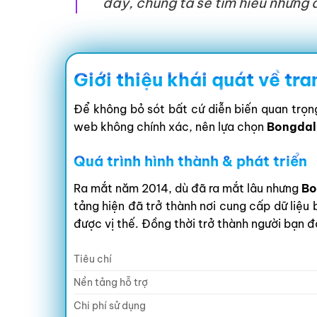
đây, chúng ta sẽ tìm hiểu những 
Giới thiệu khái quát về tr
Để không bỏ sót bất cứ diễn biến quan trọng
web không chính xác, nên lựa chọn
Bongdal
Quá trình hình thành & phát triển
Ra mắt năm 2014, dù đã ra mắt lâu nhưng
Bo
tảng hiện đã trở thành nơi cung cấp dữ liệu
được vị thế. Đồng thời trở thành người bạn
Tiêu chí
Nền tảng hỗ trợ
Chi phí sử dụng