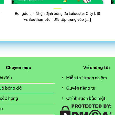
e
Bongdalu – Nhận định bóng đá Leicester City U18
vs Southampton U18 tập trung vào [...]
Lịch sử ra đời mở rộng nền tảng Bongdalu
 người hâm mộ bóng đá những dữ liệu nhanh chóng và chín
Chuyên mục
Về chúng tôi
m không bỏ sót bất cứ khoảnh khắc quan trọng nào.
thi đấu
Miễn trừ trách nhiệm
tỷ lệ kèo, lịch thi đấu, livescore và bài viết phân tích 
uả bóng đá
Quyền riêng tư
iga hay các giải đấu Bắc Mỹ, Nam Mỹ,… Hay các giải cỏ đề
xếp hạng
Chính sách bảo mật
èo
 đá miễn phí với chất lượng cao nhất phục vụ người xem. 