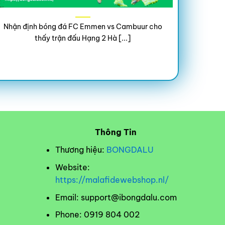
Nhận định bóng đá FC Emmen vs Cambuur cho
Nhận địn
thấy trận đấu Hạng 2 Hà [...]
h xác. Người dùng dễ dàng theo dõi mọi diễn
Thông Tin
Thương hiệu:
BONGDALU
chuyên môn. Hệ thống cung cấp tất cả giải đấu
Website:
u được cập nhật đầy đủ trên hệ thống.
https://malafidewebshop.nl/
Email:
support@ibongdalu.com
Phone: 0919 804 002
Từ đó, giúp người hâm mộ có thể xem bóng đá