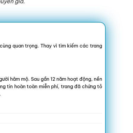
uyên gia.
cùng quan trọng. Thay vì tìm kiếm các trang
người hâm mộ. Sau gần 12 năm hoạt động, nền
ng tin hoàn toàn miễn phí, trang đã chứng tỏ
.