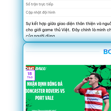
Số trận trực tiếp
Cập nhật đội hình
Sự kết hợp giữa giao diện thân thiện và ngu
cho giới game thủ Việt. Đây chính là minh c
của người dùng.
B
18
Th3