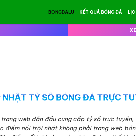
BONGDALU
KẾT QUẢ BÓNG ĐÁ
LỊC
X
 NHẬT TỶ SỐ BÓNG ĐÁ TRỰC T
 trang web dẫn đầu cung cấp tỷ số trực tuyến, k
 điểm nổi trội nhất không phải trang web bón