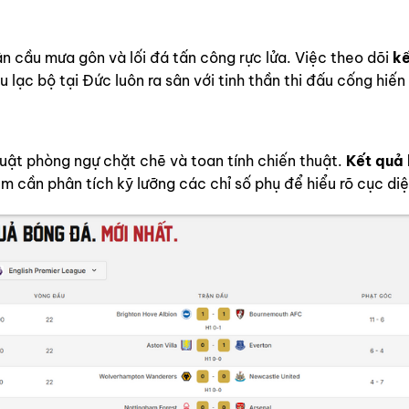
ận cầu mưa gôn và lối đá tấn công rực lửa. Việc theo dõi
kế
 lạc bộ tại Đức luôn ra sân với tinh thần thi đấu cống hiến
huật phòng ngự chặt chẽ và toan tính chiến thuật.
Kết quả
m cần phân tích kỹ lưỡng các chỉ số phụ để hiểu rõ cục diệ