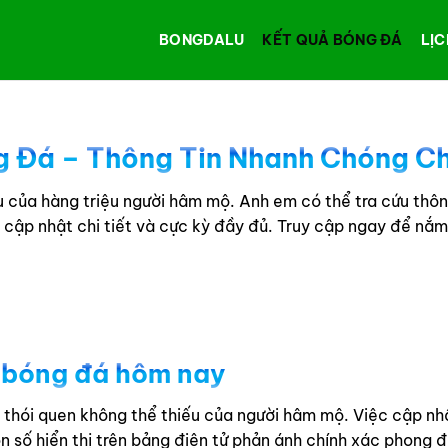
BONGDALU
KẾT QUẢ BÓNG ĐÁ
LỊC
g Đá – Thông Tin Nhanh Chóng Ch
 của hàng triệu người hâm mộ. Anh em có thể tra cứu thôn
g cập nhật chi tiết và cực kỳ đầy đủ. Truy cập ngay để nắ
 bóng đá hôm nay
h thói quen không thể thiếu của người hâm mộ. Việc cập n
 số hiển thị trên bảng điện tử phản ánh chính xác phong đ