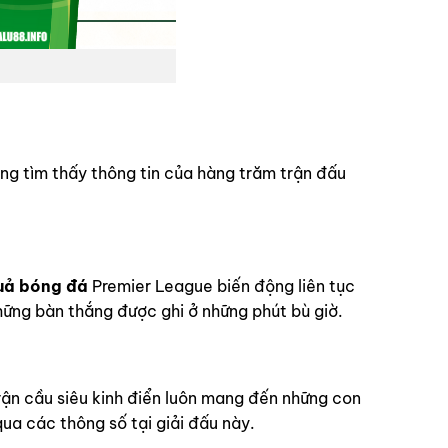
ng tìm thấy thông tin của hàng trăm trận đấu
uả bóng đá
Premier League biến động liên tục
hững bàn thắng được ghi ở những phút bù giờ.
rận cầu siêu kinh điển luôn mang đến những con
ua các thông số tại giải đấu này.