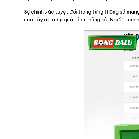
Sự chính xác tuyệt đối trong từng thông số mang 
nào xảy ra trong quá trình thống kê. Người xem 