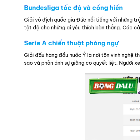
Bundesliga tốc độ và cống hiến
Giải vô địch quốc gia Đức nổi tiếng với những tr
tột độ cho những ai yêu thích bàn thắng. Các câu
Serie A chiến thuật phòng ngự
Giải đấu hàng đầu nước Ý là nơi tôn vinh nghệ t
sao và phản ánh sự giằng co quyết liệt. Người xe