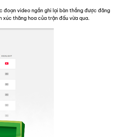
ác đoạn video ngắn ghi lại bàn thắng được đăng
ảm xúc thăng hoa của trận đấu vừa qua.