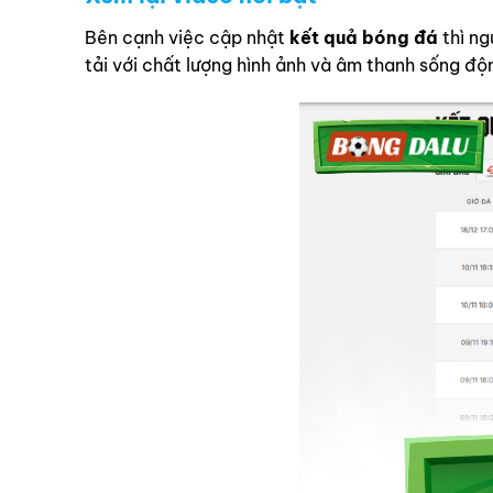
Bên cạnh việc cập nhật
kết quả bóng đá
thì ng
tải với chất lượng hình ảnh và âm thanh sống độ