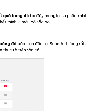
t quả bóng đá
tại đây mang lại sự phấn khích
 hết mình vì màu cờ sắc áo.
 bóng đá
các trận đấu tại Serie A thường rất sít
n thực tế trên sân cỏ.