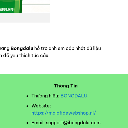
trang
Bongdalu
hỗ trợ anh em cập nhật dữ liệu
n đồ yêu thích túc cầu.
Thông Tin
Thương hiệu:
BONGDALU
Website:
https://malafidewebshop.nl/
Email:
support@ibongdalu.com