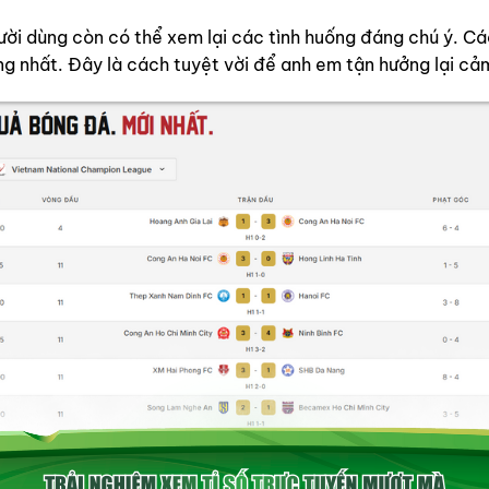
ười dùng còn có thể xem lại các tình huống đáng chú ý. C
ng nhất. Đây là cách tuyệt vời để anh em tận hưởng lại c