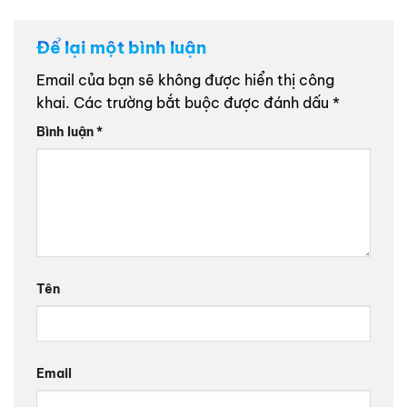
Để lại một bình luận
Email của bạn sẽ không được hiển thị công
khai.
Các trường bắt buộc được đánh dấu
*
Bình luận
*
Tên
Email