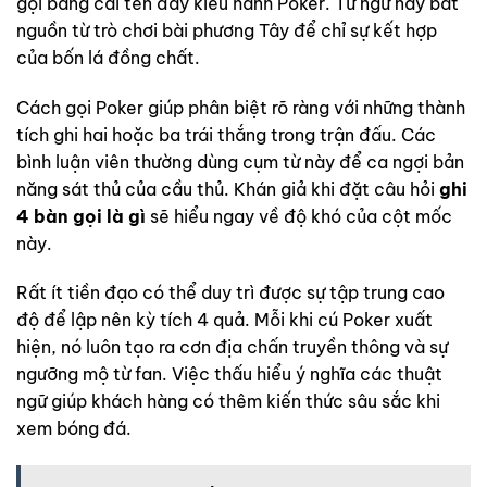
gọi bằng cái tên đầy kiêu hãnh Poker. Từ ngữ này bắt
nguồn từ trò chơi bài phương Tây để chỉ sự kết hợp
của bốn lá đồng chất.
Cách gọi Poker giúp phân biệt rõ ràng với những thành
tích ghi hai hoặc ba trái thắng trong trận đấu. Các
bình luận viên thường dùng cụm từ này để ca ngợi bản
năng sát thủ của cầu thủ. Khán giả khi đặt câu hỏi
ghi
4 bàn gọi là gì
sẽ hiểu ngay về độ khó của cột mốc
này.
Rất ít tiền đạo có thể duy trì được sự tập trung cao
độ để lập nên kỳ tích 4 quả. Mỗi khi cú Poker xuất
hiện, nó luôn tạo ra cơn địa chấn truyền thông và sự
ngưỡng mộ từ fan. Việc thấu hiểu ý nghĩa các thuật
ngữ giúp khách hàng có thêm kiến thức sâu sắc khi
xem bóng đá.