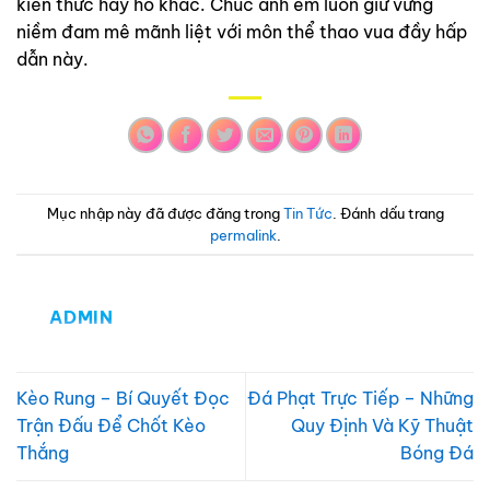
kiến thức hay ho khác. Chúc anh em luôn giữ vững
niềm đam mê mãnh liệt với môn thể thao vua đầy hấp
dẫn này.
Mục nhập này đã được đăng trong
Tin Tức
. Đánh dấu trang
permalink
.
ADMIN
Kèo Rung – Bí Quyết Đọc
Đá Phạt Trực Tiếp – Những
Trận Đấu Để Chốt Kèo
Quy Định Và Kỹ Thuật
Thắng
Bóng Đá