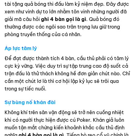
tài tặng quả bóng thi đấu làm kỷ niệm đẹp. Đây được
xem như vinh dự to lớn nhằm tôn vinh những người đã
giải mã câu hỏi
ghi 4 bàn gọi là gì
. Quả bóng đó
thường được các ngôi sao trân trọng lưu giữ trong
phòng truyền thống của cá nhân.
Áp lực tâm lý
Để đạt được thành tích 4 bàn, cầu thủ phải có tâm lý
cực kỳ vững. Việc duy trì sự tập trung cao độ suốt cả
trận đấu là thử thách không hề đơn giản chút nào. Chỉ
cần một chút lơ là thì cơ hội lập kỷ lục sẽ trôi qua
trong sự tiếc nuối.
Sự bùng nổ khán đài
Không khí trên sân vận động sẽ trở nên cuồng nhiệt
khi có người thực hiện được cú Poker. Khán giả luôn
muốn tận mắt chứng kiến khoảnh khắc cầu thủ định
nghĩa
ghi 4 bàn gọi là gì
. Tiếng hò reo cổ vũ chính là