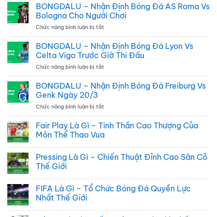
–
BONGDALU – Nhận Định Bóng Đá AS Roma Vs
FC
Triều
Nhận
Porto
Bologna Cho Người Chơi
Tiên:
Định
Vs
Ai
ở
Chức năng bình luận bị tắt
Bóng
Stuttgart
Sẽ
BONGDALU
Đá
Theo
Chiếm
–
BONGDALU – Nhận Định Bóng Đá Lyon Vs
Aston
Chuyên
Ưu
Nhận
Villa
Celta Vigo Trước Giờ Thi Đấu
Gia
Thế?
Định
Vs
ở
Chức năng bình luận bị tắt
Bóng
Lille
BONGDALU
Đá
Chính
–
BONGDALU – Nhận Định Bóng Đá Freiburg Vs
AS
Xác
Nhận
Roma
Genk Ngày 20/3
Định
Vs
ở
Chức năng bình luận bị tắt
Bóng
Bologna
BONGDALU
Đá
Cho
–
Fair Play Là Gì – Tinh Thần Cao Thượng Của
Lyon
Người
Nhận
Vs
Môn Thể Thao Vua
Chơi
Định
Celta
Bóng
Vigo
Pressing Là Gì – Chiến Thuật Đỉnh Cao Sân Cỏ
Đá
Trước
Freiburg
Thế Giới
Giờ
Vs
Thi
Genk
Đấu
FIFA Là Gì – Tổ Chức Bóng Đá Quyền Lực
Ngày
Nhất Thế Giới
20/3