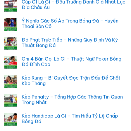
Cúp C1 Là Gì – Đấu Trường Danh Giá Nhất Lục
Địa Châu Âu
Ý Nghĩa Các Số Áo Trong Bóng Đá – Huyền
Thoại Sân Cỏ
Đá Phạt Trực Tiếp – Những Quy Định Và Kỹ
Thuật Bóng Đá
Ghi 4 Bàn Gọi Là Gì – Thuật Ngữ Poker Bóng
Đá Đỉnh Cao
Kèo Rung – Bí Quyết Đọc Trận Đấu Để Chốt
Kèo Thắng
Kèo Penalty – Tổng Hợp Các Thông Tin Quan
Trọng Nhất
Kèo Handicap Là Gì – Tìm Hiểu Tỷ Lệ Chấp
Bóng Đá