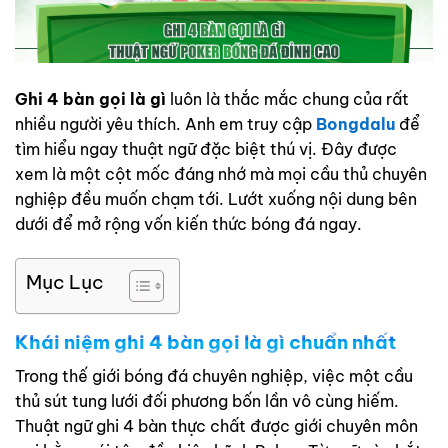
Ghi 4 bàn gọi là gì
luôn là thắc mắc chung của rất
nhiều người yêu thích. Anh em truy cập
Bongdalu
để
tìm hiểu ngay thuật ngữ đặc biệt thú vị. Đây được
xem là một cột mốc đáng nhớ mà mọi cầu thủ chuyên
nghiệp đều muốn chạm tới. Lướt xuống nội dung bên
dưới để mở rộng vốn kiến thức bóng đá ngay.
Mục Lục
Khái niệm ghi 4 bàn gọi là gì chuẩn nhất
Trong thế giới bóng đá chuyên nghiệp, việc một cầu
thủ sút tung lưới đối phương bốn lần vô cùng hiếm.
Thuật ngữ ghi 4 bàn thực chất được giới chuyên môn