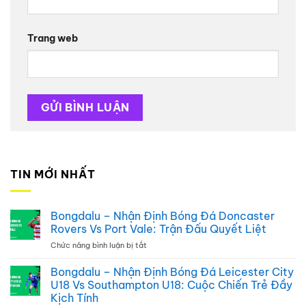
Trang web
TIN MỚI NHẤT
Bongdalu – Nhận Định Bóng Đá Doncaster
Rovers Vs Port Vale: Trận Đấu Quyết Liệt
ở
Chức năng bình luận bị tắt
Bongdalu
–
Bongdalu – Nhận Định Bóng Đá Leicester City
Nhận
U18 Vs Southampton U18: Cuộc Chiến Trẻ Đầy
Định
Kịch Tính
Bóng