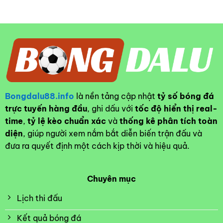
Bongdalu88.info
là nền tảng cập nhật
tỷ số bóng đá
trực tuyến hàng đầu
, ghi dấu với
tốc độ hiển thị real-
time
,
tỷ lệ kèo chuẩn xác
và
thống kê phân tích toàn
diện
, giúp người xem nắm bắt diễn biến trận đấu và
đưa ra quyết định một cách kịp thời và hiệu quả.
Chuyên mục
Lịch thi đấu
Kết quả bóng đá