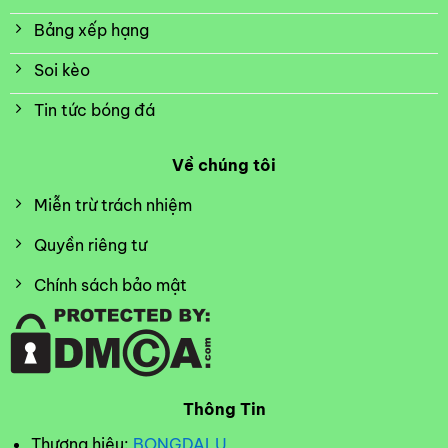
Bảng xếp hạng
Soi kèo
Tin tức bóng đá
Về chúng tôi
Miễn trừ trách nhiệm
Quyền riêng tư
Chính sách bảo mật
Thông Tin
Thương hiệu:
BONGDALU