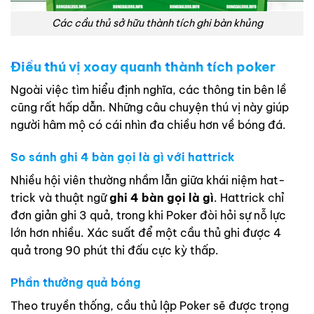
Các cầu thủ sở hữu thành tích ghi bàn khủng
Điều thú vị xoay quanh thành tích poker
Ngoài việc tìm hiểu định nghĩa, các thông tin bên lề
cũng rất hấp dẫn. Những câu chuyện thú vị này giúp
người hâm mộ có cái nhìn đa chiều hơn về bóng đá.
So sánh ghi 4 bàn gọi là gì với hattrick
Nhiều hội viên thường nhầm lẫn giữa khái niệm hat-
trick và thuật ngữ
ghi 4 bàn gọi là gì
. Hattrick chỉ
đơn giản ghi 3 quả, trong khi Poker đòi hỏi sự nỗ lực
lớn hơn nhiều. Xác suất để một cầu thủ ghi được 4
quả trong 90 phút thi đấu cực kỳ thấp.
Phần thưởng quả bóng
Theo truyền thống, cầu thủ lập Poker sẽ được trọng