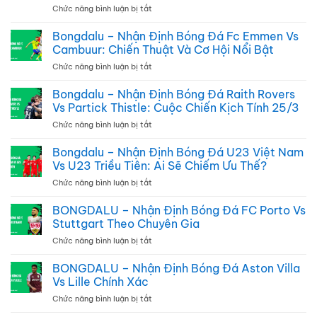
ở
Chức năng bình luận bị tắt
Đá
Bongdalu
Doncaster
–
Rovers
Bongdalu – Nhận Định Bóng Đá Fc Emmen Vs
Nhận
Vs
Cambuur: Chiến Thuật Và Cơ Hội Nổi Bật
Định
Port
ở
Chức năng bình luận bị tắt
Bóng
Vale:
Bongdalu
Đá
Trận
–
Bongdalu – Nhận Định Bóng Đá Raith Rovers
Leicester
Đấu
Nhận
City
Quyết
Vs Partick Thistle: Cuộc Chiến Kịch Tính 25/3
Định
U18
Liệt
ở
Chức năng bình luận bị tắt
Bóng
Vs
Bongdalu
Đá
Southampton
–
Bongdalu – Nhận Định Bóng Đá U23 Việt Nam
Fc
U18:
Nhận
Emmen
Vs U23 Triều Tiên: Ai Sẽ Chiếm Ưu Thế?
Cuộc
Định
Vs
Chiến
ở
Chức năng bình luận bị tắt
Bóng
Cambuur:
Trẻ
Bongdalu
Đá
Chiến
Đầy
–
BONGDALU – Nhận Định Bóng Đá FC Porto Vs
Raith
Thuật
Kịch
Nhận
Rovers
Stuttgart Theo Chuyên Gia
Và
Tính
Định
Vs
Cơ
ở
Chức năng bình luận bị tắt
Bóng
Partick
Hội
BONGDALU
Đá
Thistle:
Nổi
–
BONGDALU – Nhận Định Bóng Đá Aston Villa
U23
Cuộc
Bật
Nhận
Việt
Vs Lille Chính Xác
Chiến
Định
Nam
Kịch
ở
Chức năng bình luận bị tắt
Bóng
Vs
Tính
BONGDALU
Đá
U23
25/3