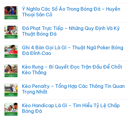
Ý Nghĩa Các Số Áo Trong Bóng Đá – Huyền
Thoại Sân Cỏ
Đá Phạt Trực Tiếp – Những Quy Định Và Kỹ
Thuật Bóng Đá
Ghi 4 Bàn Gọi Là Gì – Thuật Ngữ Poker Bóng
Đá Đỉnh Cao
Kèo Rung – Bí Quyết Đọc Trận Đấu Để Chốt
Kèo Thắng
Kèo Penalty – Tổng Hợp Các Thông Tin Quan
Trọng Nhất
Kèo Handicap Là Gì – Tìm Hiểu Tỷ Lệ Chấp
Bóng Đá