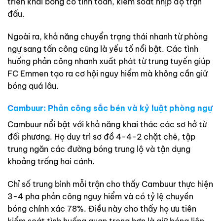
triển khai bóng có tính toán, kiểm soát nhịp độ trận
đấu.
Ngoài ra, khả năng chuyển trạng thái nhanh từ phòng
ngự sang tấn công cũng là yếu tố nổi bật. Các tình
huống phản công nhanh xuất phát từ trung tuyến giúp
FC Emmen tạo ra cơ hội nguy hiểm mà không cần giữ
bóng quá lâu.
Cambuur: Phản công sắc bén và kỷ luật phòng ngự
Cambuur nổi bật với khả năng khai thác các sơ hở từ
đối phương. Họ duy trì sơ đồ 4-4-2 chặt chẽ, tập
trung ngăn các đường bóng trung lộ và tận dụng
khoảng trống hai cánh.
Chỉ số trung bình mỗi trận cho thấy Cambuur thực hiện
3-4 pha phản công nguy hiểm và có tỷ lệ chuyền
bóng chính xác 78%. Điều này cho thấy họ ưu tiên