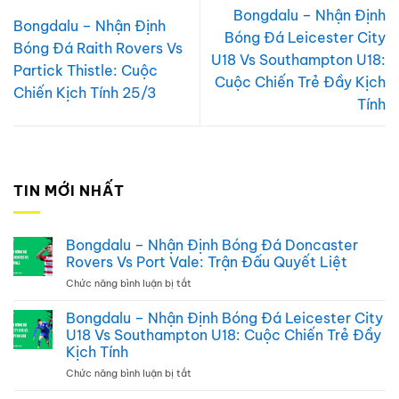
Bongdalu – Nhận Định
Bongdalu – Nhận Định
Bóng Đá Leicester City
Bóng Đá Raith Rovers Vs
U18 Vs Southampton U18:
Partick Thistle: Cuộc
Cuộc Chiến Trẻ Đầy Kịch
Chiến Kịch Tính 25/3
Tính
TIN MỚI NHẤT
Bongdalu – Nhận Định Bóng Đá Doncaster
Rovers Vs Port Vale: Trận Đấu Quyết Liệt
ở
Chức năng bình luận bị tắt
Bongdalu
–
Bongdalu – Nhận Định Bóng Đá Leicester City
Nhận
U18 Vs Southampton U18: Cuộc Chiến Trẻ Đầy
Định
Kịch Tính
Bóng
ở
Chức năng bình luận bị tắt
Đá
Bongdalu
Doncaster