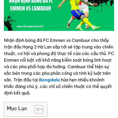
Nhận định bóng đá FC Emmen vs Cambuur cho thấy
trận đấu Hạng 2 Hà Lan sắp tới sẽ tập trung vào chiến
thuật, cơ hội và phong độ thực tế của các cầu thủ. FC
Emmen nổi bật với khả năng kiểm soát bóng linh hoạt
và các pha phối hợp đa hướng. Cambuur thể hiện sự
sắc bén trong các pha phản công và tính kỷ luật trên
sân. Trận đấu tại
Bongdalu
hứa hẹn nhiều khoảnh
khắc đáng chú ý, các chỉ số chiến thuật có thể quyết
định kết quả.
Mục Lục