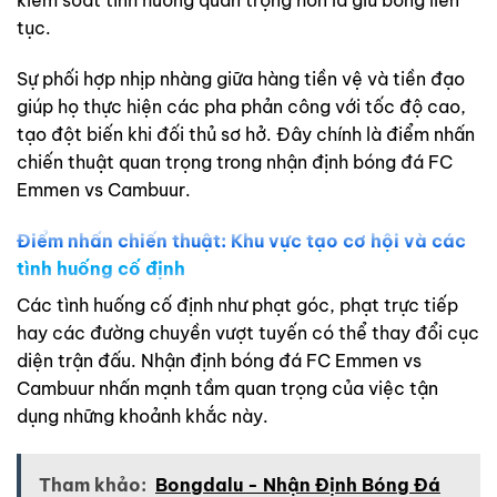
kiểm soát tình huống quan trọng hơn là giữ bóng liên
tục.
Sự phối hợp nhịp nhàng giữa hàng tiền vệ và tiền đạo
giúp họ thực hiện các pha phản công với tốc độ cao,
tạo đột biến khi đối thủ sơ hở. Đây chính là điểm nhấn
chiến thuật quan trọng trong nhận định bóng đá FC
Emmen vs Cambuur.
Điểm nhấn chiến thuật: Khu vực tạo cơ hội và các
tình huống cố định
Các tình huống cố định như phạt góc, phạt trực tiếp
hay các đường chuyền vượt tuyến có thể thay đổi cục
diện trận đấu. Nhận định bóng đá FC Emmen vs
Cambuur nhấn mạnh tầm quan trọng của việc tận
dụng những khoảnh khắc này.
Tham khảo:
Bongdalu - Nhận Định Bóng Đá