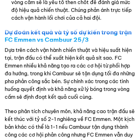
vòng cấm sẽ là yếu tố then chốt để đánh giá mức
độ hiệu quả chiến thuật. Chúng phản ánh trực tiếp
cách vận hành lối chơi của cả hai đội.
Dự đoán kết quả và tỷ số dự kiến trong trận
FC Emmen vs Cambuur 25/3
Dựa trên cách vận hành chiến thuật và hiệu suất hiện
tại, trận đấu có thể xuất hiện kết quả sít sao. FC
Emmen nhiều khả năng tạo ra các cơ hội từ phối hợp
đa hướng, trong khi Cambuur sẽ tận dụng tối đa những
pha phản công sắc bén. Sự chính xác trong các tình
huống quyết định và khả năng xử lý bóng trong vòng
cấm sẽ định đoạt kết quả cuối cùng.
Theo phân tích chuyên môn, khả năng cao trận đấu sẽ
kết thúc với tỷ số 2-1 nghiêng về FC Emmen. Một kịch
bản khác có thể là 1-1 nếu Cambuur tận dụng thành
công các cơ hội phản công nhưng FC Emmen vẫn duy