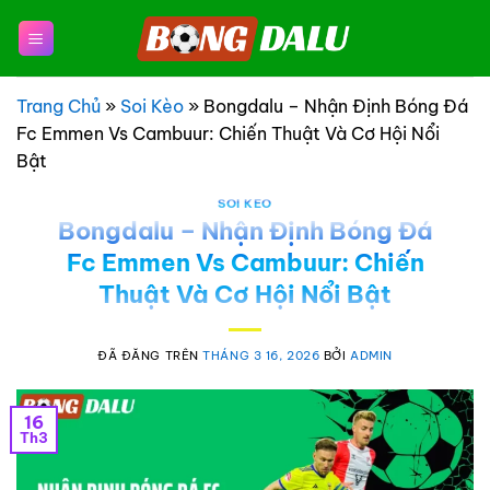
Chuyển
đến
nội
dung
Trang Chủ
»
Soi Kèo
»
Bongdalu – Nhận Định Bóng Đá
Fc Emmen Vs Cambuur: Chiến Thuật Và Cơ Hội Nổi
Bật
SOI KÈO
Bongdalu – Nhận Định Bóng Đá
Fc Emmen Vs Cambuur: Chiến
Thuật Và Cơ Hội Nổi Bật
ĐÃ ĐĂNG TRÊN
THÁNG 3 16, 2026
BỞI
ADMIN
16
Th3