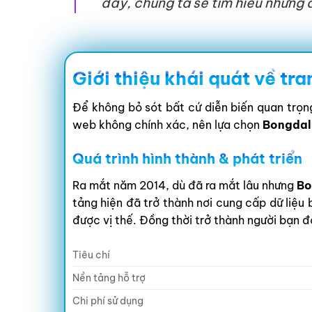
đây, chúng ta sẽ tìm hiểu những 
Giới thiệu khái quát về tr
Để không bỏ sót bất cứ diễn biến quan trọng
web không chính xác, nên lựa chọn
Bongdal
Quá trình hình thành & phát triển
Ra mắt năm 2014, dù đã ra mắt lâu nhưng
Bo
tảng hiện đã trở thành nơi cung cấp dữ liệu
được vị thế. Đồng thời trở thành người bạn
Tiêu chí
Nền tảng hỗ trợ
Chi phí sử dụng