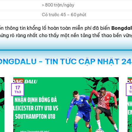
> 800 trận/ngày
Có trước 45 – 60 phút
ồn thông tin khổng lồ hoàn toàn miễn phí đã biến
Bongdal
hứng rõ ràng nhất cho thấy một nền tảng thể thao bền vững
ONGDALU - TIN TỨC CẬP NHẬT 24
17
Th3
T