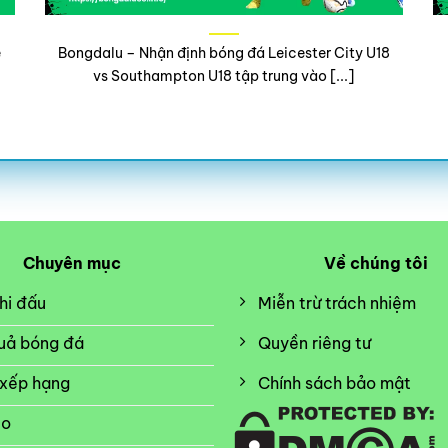
e
Bongdalu – Nhận định bóng đá Leicester City U18
vs Southampton U18 tập trung vào [...]
Lịch sử ra đời mở rộng nền tảng Bongdalu
 người hâm mộ bóng đá những dữ liệu nhanh chóng và chín
Chuyên mục
Về chúng tôi
m không bỏ sót bất cứ khoảnh khắc quan trọng nào.
thi đấu
Miễn trừ trách nhiệm
tỷ lệ kèo, lịch thi đấu, livescore và bài viết phân tích 
uả bóng đá
Quyền riêng tư
iga hay các giải đấu Bắc Mỹ, Nam Mỹ,… Hay các giải cỏ đề
xếp hạng
Chính sách bảo mật
èo
 đá miễn phí với chất lượng cao nhất phục vụ người xem. 