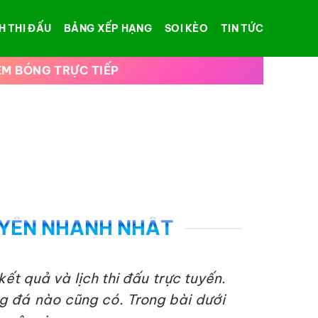
H THI ĐẤU
BẢNG XẾP HẠNG
SOI KÈO
TIN TỨC
EM BÓNG TRỰC TIẾP
UYẾN NHANH NHẤT
ết quả và lịch thi đấu trực tuyến.
g đá nào cũng có. Trong bài dưới